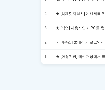
4
★ [삭제및재설치] 메신저를 
3
★ [백업] 사용자인데 PC를
2
[서버주소] 쿨메신저 로그인시
1
★ [한영전환] 메신저창에서 