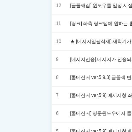
12
[글꼴깨짐] 윈도우를 일정 시
11
[링크] 좌측 링크탭에 원하는
10
★ [메시지일괄삭제] 새학기
9
[메시지전송] 메시지가 전송되
8
[쿨메신저 ver.5.9.3] 글꼴
7
[쿨메신저 ver.5.9] 메시지창
6
[쿨메신저] 영문윈도우에서 쿨
5
[쿨메신저 ver.5.9] 메시